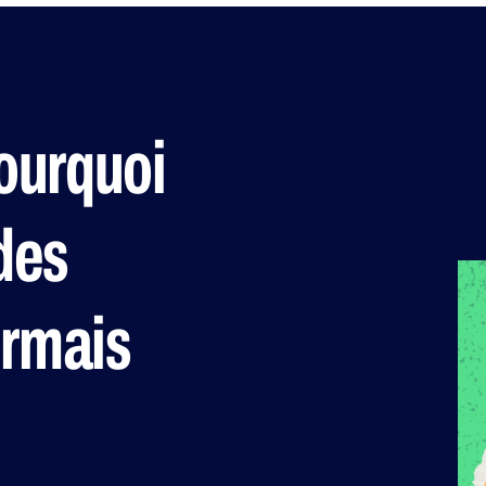
ourquoi
 des
ormais