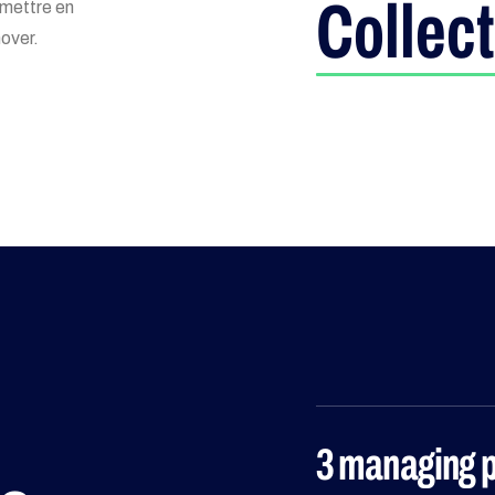
Collect
mettre en
nover.
3 managing p