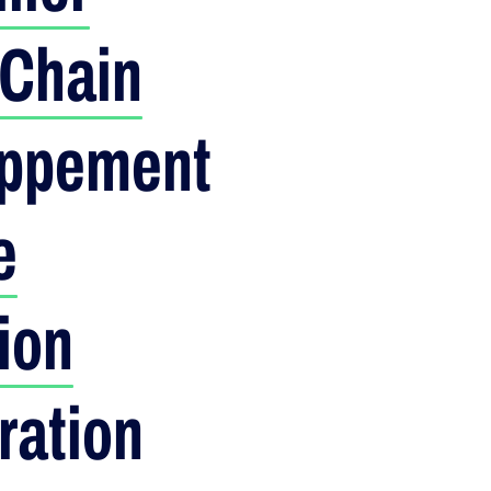
 Chain
oppement
e
ion
ration