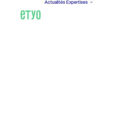
Actualités
Expertises
ETYO
Im
Accueil
À propos
IMPACT PL
notre vision