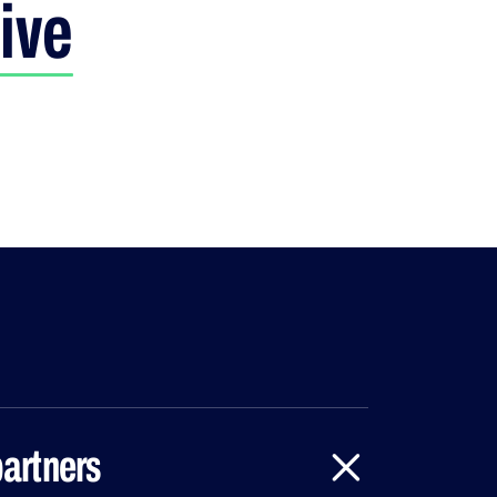
ive
artners