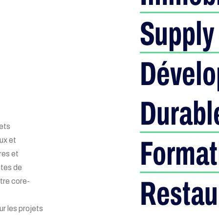
Supply
Dével
Durabl
lets
Format
ux et
res et
ntes de
Restau
tre core-
r les projets