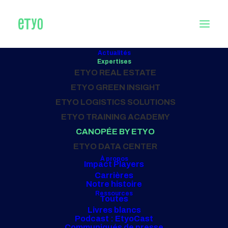
Actualités
Expertises
CONSEIL
ETYO REAL ESTATE
en restauration collective
ETYO GREEN INSIGHT
ETYO LOGISTICS SOLUTIONS
ETYO TRAINING ACADEMY
Nos projets
CANOPÉE BY ETYO
ETYO DATA CENTER
À propos
Impact Players
Carrières
Notre histoire
Ressources
Toutes
Livres blancs
Podcast : EtyoCast
Communiqués de presse