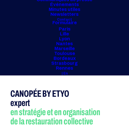
Événements
Minutes utiles
Newsletters
Contact
Formulaire
Paris
Lille
Lyon
Nantes
Marseille
Toulouse
Bordeaux
Strasbourg
Rennes
| En
CANOPÉE BY ETYO
expert
en stratégie et en organisation
de la restauration collective