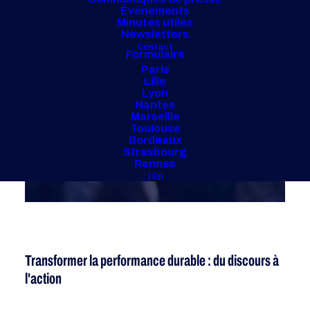
Événements
Minutes utiles
Newsletters
Contact
Formulaire
Paris
Lille
Lyon
Nantes
Marseille
Toulouse
Bordeaux
Strasbourg
Rennes
| En
Transformer la performance durable : du discours à
l'action