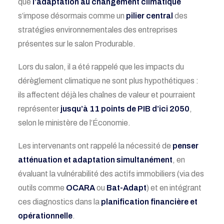
que
l’adaptation au changement climatique
s’impose désormais comme un
pilier central
des
stratégies environnementales des entreprises
présentes sur le salon Produrable.
Lors du salon, il a été rappelé que les impacts du
dérèglement climatique ne sont plus hypothétiques :
ils affectent déjà les chaînes de valeur et pourraient
représenter
jusqu’à 11 points de PIB d’ici 2050
,
selon le ministère de l’Économie.
Les intervenants ont rappelé la nécessité de
penser
atténuation et adaptation simultanément
, en
évaluant la vulnérabilité des actifs immobiliers (via des
outils comme
OCARA
ou
Bat-Adapt
) et en intégrant
ces diagnostics dans la
planification financière et
opérationnelle
.