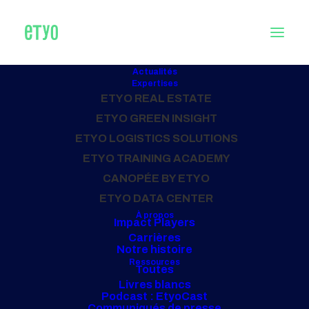
Retour sur le salon PRODURABLE
Actualités
Expertises
2025
ETYO REAL ESTATE
ETYO GREEN INSIGHT
ETYO LOGISTICS SOLUTIONS
20 novembre 2025
ETYO TRAINING ACADEMY
Articles
,
Ressources
CANOPÉE BY ETYO
ETYO DATA CENTER
À propos
Impact Players
Carrières
Notre histoire
Ressources
Toutes
Livres blancs
Podcast : EtyoCast
Communiqués de presse