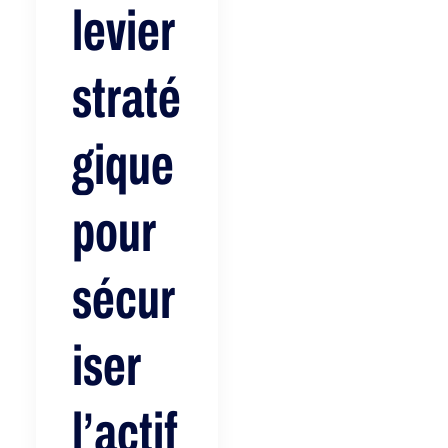
levier
straté
gique
pour
sécur
iser
l’actif