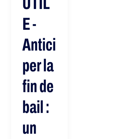
UTIL
E -
Antici
per la
fin de
bail :
un