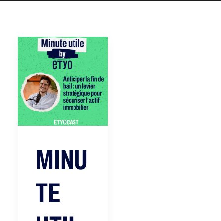
MINU
TE