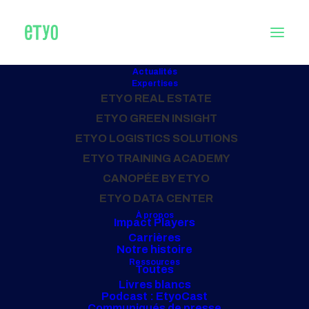
Actualités
Expertises
INTERMARCHÉ, Avion (62)
ETYO REAL ESTATE
ETYO GREEN INSIGHT
ETYO LOGISTICS SOLUTIONS
13 novembre 2021
ETYO TRAINING ACADEMY
CANOPÉE BY ETYO
ETYO DATA CENTER
À propos
Impact Players
Carrières
Notre histoire
Ressources
Toutes
Livres blancs
Podcast : EtyoCast
Communiqués de presse