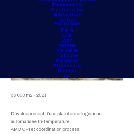
Événements
Minutes utiles
Newsletters
Contact
Formulaire
Paris
Lille
Lyon
Nantes
Marseille
Toulouse
Bordeaux
Strasbourg
Rennes
| En
66 000 m2 - 2021
Développement d’une plateforme logistique
automatisée tri-température
AMO CPI et coordination process