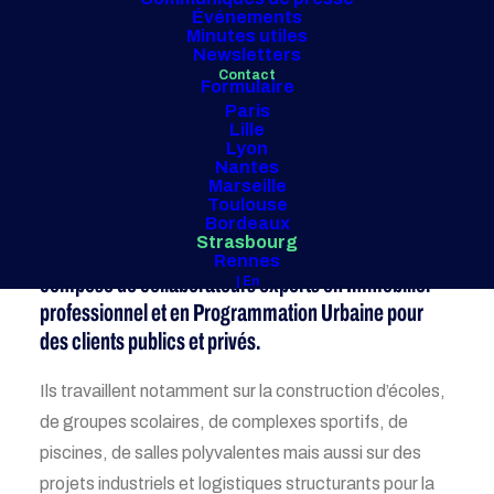
Événements
Minutes utiles
Newsletters
Contact
Formulaire
Paris
Lille
NOTRE BUREAU
Lyon
Nantes
Strasbourg
Marseille
Toulouse
Bordeaux
Strasbourg
Le bureau de consultants AMO Strasbourg est
Rennes
composé de collaborateurs experts en
Immobilier
| En
professionnel
et en
Programmation Urbaine
pour
des clients publics et privés.
Ils travaillent notamment sur la construction d’écoles,
de groupes scolaires, de complexes sportifs, de
piscines, de salles polyvalentes mais aussi sur des
projets industriels et logistiques structurants pour la