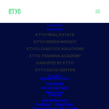
Actualités
Expertises
CONSULTANTS ET AMO
ETYO REAL ESTATE
STRASBOURG
ETYO GREEN INSIGHT
ETYO LOGISTICS SOLUTIONS
missions et équipe
ETYO TRAINING ACADEMY
CANOPÉE BY ETYO
ETYO DATA CENTER
Tous nos bureaux
À propos
Impact Players
Carrières
Notre histoire
Ressources
Toutes
Livres blancs
Podcast : EtyoCast
Communiqués de presse