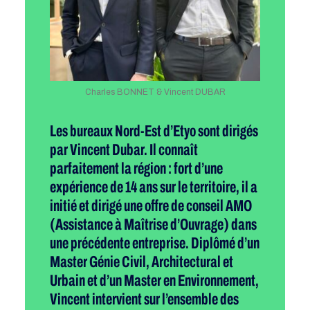
Charles BONNET & Vincent DUBAR
Les bureaux Nord-Est d’Etyo sont dirigés
par Vincent Dubar. Il connaît
parfaitement la région : fort d’une
expérience de 14 ans sur le territoire, il a
initié et dirigé une offre de conseil AMO
(Assistance à Maîtrise d’Ouvrage) dans
une précédente entreprise. Diplômé d’un
Master Génie Civil, Architectural et
Urbain et d’un Master en Environnement,
Vincent intervient sur l’ensemble des