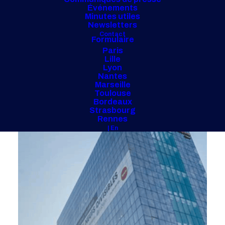
Événements
Minutes utiles
Newsletters
Contact
Formulaire
Paris
Lille
Lyon
Nantes
Marseille
Toulouse
Bordeaux
Strasbourg
Rennes
| En
Iko. BNP Paribas, Clichy (92)
9 600 m² - 2021