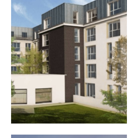
116 logements - 2021
Développement d’une Résidence Service
Senior / NF Habitat HQE (RSS 6*) & RT 2012
– 15%
Due diligence technique et AMO VEFA
Duval, Bouvier & Associés, Les Essentielles