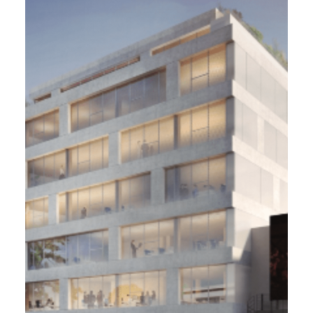
Pluriel. Unofi, Lyon (69)
2 200 m² - 2022
Développement de l’immeuble de bureaux
nommé Pluriel / Breeam Very Good
Due Diligence et Monitoring VEFA
Quartus, Atelier Régis Gachon