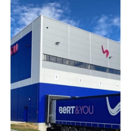
LaSalle, Saint-Gilles (30)
20 000 m2 - 2021
Développement d’une plateforme logistique
/ Breeam Very Good
Due Diligence et AMO VEFA
IDEC, Baudoin SAS