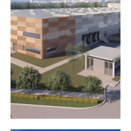
Barings, Saint-Ouen l’Aumône
(95)
24 000 m2 - 2021
Restructuration d’une plateforme logistique
Due Diligence et AMO CPI
Vectura