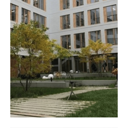
Greentech. Unofi, Lille (59)
8 000 m², 2018
Développement de l’immeuble de bureaux
Greentech
Due Diligence et Monitoring VEFA
Terreo