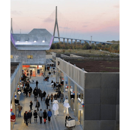
Resolution Property, Honfleur
(14)
15 000 m2 - 2018
Développement du Honfleur Normandy-
Outlet de 60 boutiques
Due Diligence et AMO CPI
Maison Edouard François, Shema, Advantail