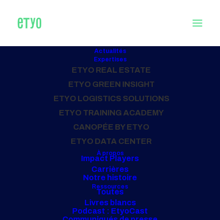
Actualités
Expertises
ETYO REAL ESTATE
Accueil
Posts Tagged "DUE DILIGENCE TECHNIQUE"
ETYO GREEN INSIGHT
ETYO LOGISTICS SOLUTIONS
ETYO TRAINING ACADEMY
TOUS NOS PROJETS
CANOPÉE BY ETYO
DUE DILIGENCE
ETYO DATA CENTER
À propos
Impact Players
TECHNIQUE
Carrières
Notre histoire
Ressources
Toutes
Livres blancs
Podcast : EtyoCast
Communiqués de presse