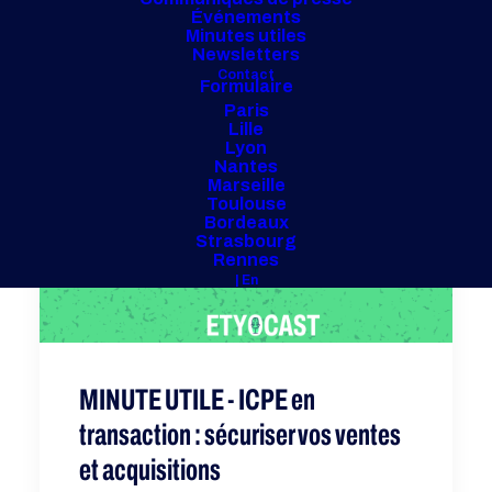
Événements
Minutes utiles
Newsletters
Contact
Formulaire
Paris
Lille
Lyon
Nantes
Marseille
Toulouse
Bordeaux
Strasbourg
Rennes
| En
MINUTE UTILE - ICPE en
transaction : sécuriser vos ventes
et acquisitions