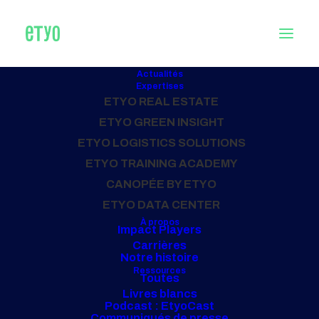
Actualités
Expertises
ETYO REAL ESTATE
ETYO GREEN INSIGHT
Vente
ETYO LOGISTICS SOLUTIONS
ETYO TRAINING ACADEMY
CANOPÉE BY ETYO
ETYO DATA CENTER
À propos
Impact Players
Carrières
Notre histoire
Ressources
Toutes
Livres blancs
Podcast : EtyoCast
Communiqués de presse