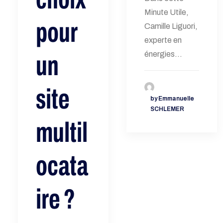
Minute Utile,
pour
Camille Liguori,
experte en
énergies…
un
site
by Emmanuelle
SCHLEMER
multil
ocata
ire ?