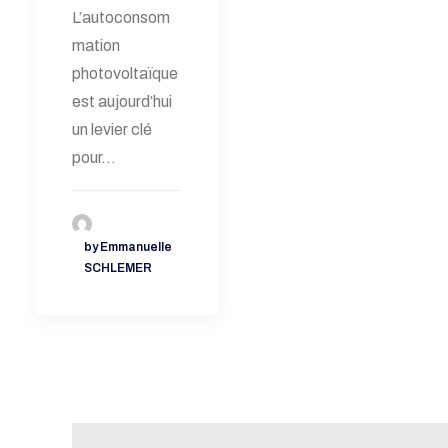
L’autoconsom
mation
photovoltaïque
est aujourd’hui
un levier clé
pour…
by Emmanuelle
SCHLEMER