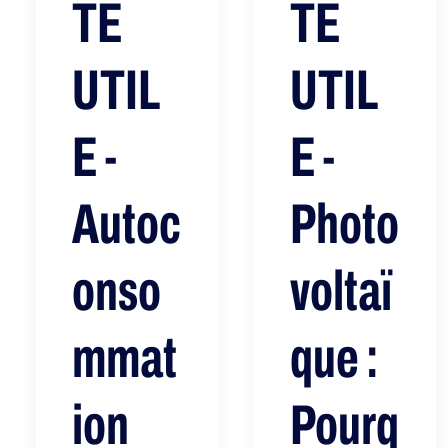
TE
TE
UTIL
UTIL
E -
E -
Autoc
Photo
onso
voltaï
mmat
que :
ion
Pourq