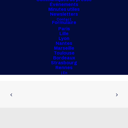
Événements
Minutes utiles
Newsletters
Contact
Formulaire
Paris
Lille
Lyon
Nantes
Marseille
Toulouse
Bordeaux
Strasbourg
Rennes
| En