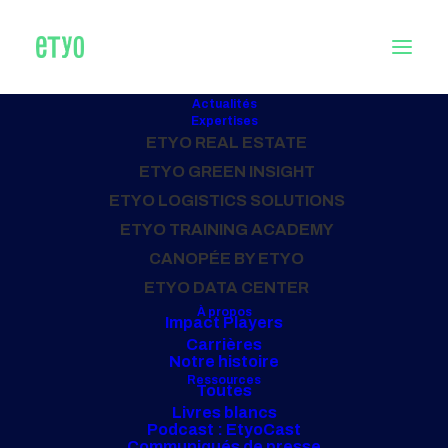
Actualités
Expertises
Analyser un actif logistique
ETYO REAL ESTATE
ETYO GREEN INSIGHT
ETYO LOGISTICS SOLUTIONS
27 février 2024
ETYO TRAINING ACADEMY
CANOPÉE BY ETYO
ETYO DATA CENTER
À propos
Impact Players
Carrières
Notre histoire
Ressources
Toutes
Livres blancs
Podcast : EtyoCast
Communiqués de presse