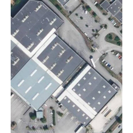
BELTRALOG, Belmont-
Tramonet (74)
2024 - Accompagnement ICPE
Accompagner un acteur savoyard de la
logistique dans le cadre de la remise en
conformité de son actif suite à un arrêté de
mise en demeure reçu en 2023. L’enjeu est
de taille, car celui-ci peut entraîner la fin de
validité d’une exploitation ICPE.