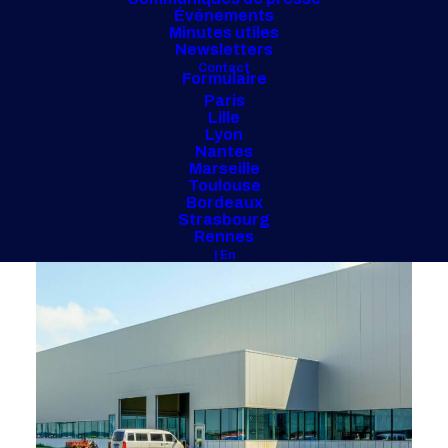
Événements
Minutes utiles
Newsletters
Contact
Formulaire
Paris
Lille
Lyon
Nantes
Marseille
Toulouse
Bordeaux
Strasbourg
Rennes
| En
ARAX PROPERTIES, France
2024 - Portefeuille de 6 actifs en France