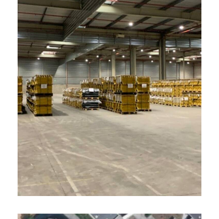
BOWERY, Lieusaint (77)
2024 - 12 000 m²
Valorisation ICPE, pilotage diagnostic de sol
Enjeux : Étude de valorisation 1510,
désinscription du site de la base SIS
(Secteur d’Information sur les Sols)