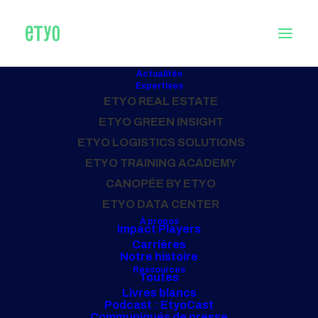
Actualités
Expertises
ETYO REAL ESTATE
Accueil
Archive by Category "Risques environnementaux"
ETYO GREEN INSIGHT
ETYO LOGISTICS SOLUTIONS
ETYO TRAINING ACADEMY
TOUS NOS PROJETS
CANOPÉE BY ETYO
Risques
ETYO DATA CENTER
À propos
Impact Players
environnementaux
Carrières
Notre histoire
Ressources
Toutes
Livres blancs
Podcast : EtyoCast
Communiqués de presse