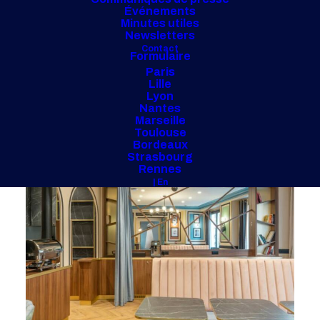
Événements
Minutes utiles
Newsletters
Contact
Formulaire
Paris
Lille
Lyon
Nantes
Marseille
Toulouse
Bordeaux
Strasbourg
Rennes
| En
Hotel BORONALI, Paris 18e
2024 - 650 m², 36 chambres
AMO
Client : Capital Hospitaly Europe (CHE)