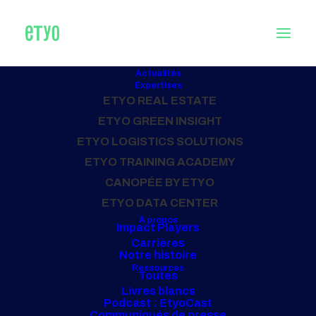
Actualités
Expertises
ETYO REAL ESTATE
Accueil
Archive by Category "Hôtel"
ETYO GREEN INSIGHT
ETYO LOGISTICS SOLUTIONS
TOUS NOS PROJETS
ETYO TRAINING ACADEMY
Hôtel
CANOPÉE BY ETYO
ETYO DATA CENTER
À propos
Impact Players
Carrières
Notre histoire
Ressources
Toutes
Livres blancs
Podcast : EtyoCast
Communiqués de presse