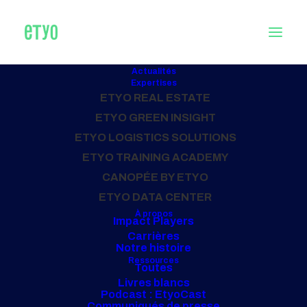
La Zéro Artificialisation Nette (ZAN) :
Actualités
Expertises
défis et opportunités
ETYO REAL ESTATE
ETYO GREEN INSIGHT
ETYO LOGISTICS SOLUTIONS
13 novembre 2023
ETYO TRAINING ACADEMY
Articles
CANOPÉE BY ETYO
ETYO DATA CENTER
À propos
Impact Players
Carrières
Notre histoire
Ressources
Toutes
Livres blancs
Podcast : EtyoCast
Communiqués de presse