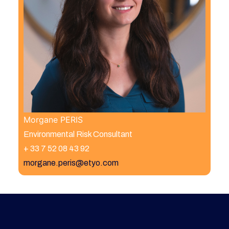
Morgane PERIS
Environmental Risk Consultant
+ 33 7 52 08 43 92
morgane
.peris@etyo.com