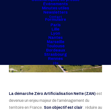
Événements
Minutes utiles
Newsletters
Contact
Formulaire
Paris
Lille
Lyon
Nantes
Marseille
Toulouse
Bordeaux
Strasbourg
Rennes
| En
La démarche Zéro Artificialisation Nette (ZAN)
est
devenue un enjeu majeur de l’aménagement du
territoire en France.
Son objectif est clair
: réduire au